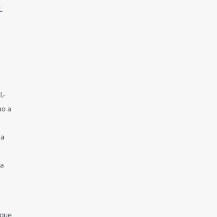
L
.
L-
o a
 a
ra
 que