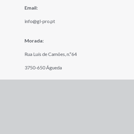
Email:
info@gl-pro.pt
Morada:
Rua Luís de Camões, n.º64
3750-650 Águeda