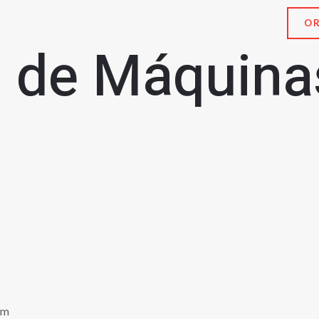
O
 de Máquinas
em