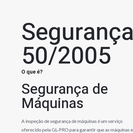
Segurança
50/2005
O que é?
Segurança de
Máquinas
A inspeção de segurança de máquinas é um serviço
oferecido pela GL-PRO para garantir que as máquinas 