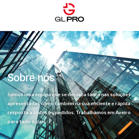
Sobre nós
Somos uma equipa que se destaca tanto nas soluções
apresentadas como também na sua eficiente e rápida
resposta a todos os pedidos. Trabalhamos em Aveiro
para todo o país.